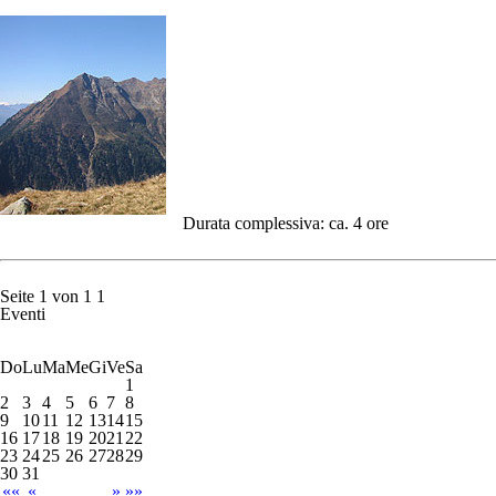
Durata complessiva: ca. 4 ore
Seite 1 von 1
1
Eventi
Do
Lu
Ma
Me
Gi
Ve
Sa
1
2
3
4
5
6
7
8
9
10
11
12
13
14
15
16
17
18
19
20
21
22
23
24
25
26
27
28
29
30
31
««
«
»
»»