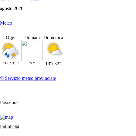
agosto 2026
Meteo
Oggi
Domani
Domenica
19°/ 32°
°/ °
19°/ 33°
© Servizio meteo provinciale
Posizione
Pubblicità