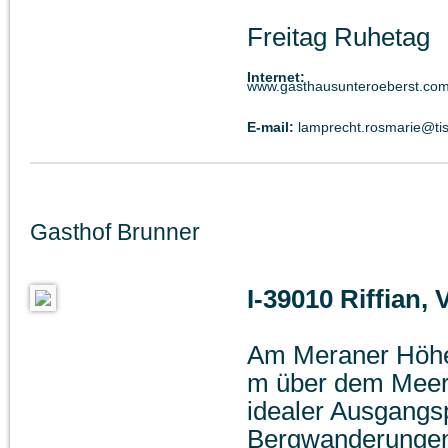
Freitag Ruhetag
Internet:
www.gasthausunteroeberst.co
E-mail:
lamprecht.rosmarie@tisc
Gasthof Brunner
I-39010 Riffian, 
Am Meraner Höhe
m über dem Meer
idealer Ausgangsp
Bergwanderungen