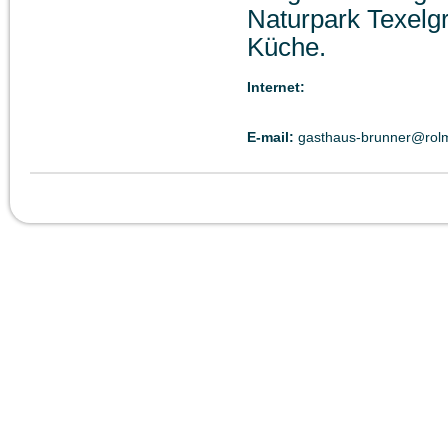
Naturpark Texelgr
Küche.
Internet:
E-mail:
gasthaus-brunner@rolm
Tempo libero
Musei
Tur
Therme Merano
Museo Ötzi
Rapporto
Parco Naturale del Gruppo di Tessa
Musei in Alto Adige
Meteo
Golfclub Passiria
Museo d'arte moderna
Rete Civ
Scuola d'alpinismo
Museo di Scienze Naturali
Comune
Piramidi di terra
Miniera Monteneve
© 2011 Kuen & Laimer OHG