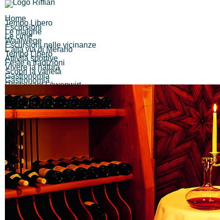
Home
Tempo Libero
Escursioni
Le malghe
Le cime
Waalwege
Escursioni nelle vicinanze
L'alta via di Merano
Tempo Libero
Attivitá sportive
Feste e tradizioni
Vivere la natura
Scopri la varietá
Gastronomia
Gastronomia
Restaurant Löwenwirt
Kiosk Finele
Pizzeria Eisdiele Unterweger
Cafe-Bar-Imbisstube Hubertus
Pizzeria Eisdiele Pircher
Alle (12) Ergebnisse anzeigen...
Alberghi di montagna
Gasthof Brunner
Gasthaus Pension Walde
Gasthaus Hochegger
Berggasthaus Unteröberst
Hofschank Bergrast
Alle (6) Ergebnisse anzeigen...
Alloggi
Hotels
Alle (0) Ergebnisse anzeigen...
Pensioni
Alle (0) Ergebnisse anzeigen...
Altri
Affittacamere
Appartamenti
Agriturismo
Alberghi di montagna
Garni
Informazioni