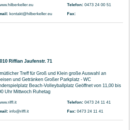
www.hilberkeller.eu
Telefon:
0473 24 00 51
mail:
kontakt@hilberkeller.eu
Fax:
010 Riffian Jaufenstr. 71
mütlicher Treff für Groß und Klein große Auswahl an
eisen und Getränken Großer Parkplatz - WC
nderspielplatz Beach-Volleyballplatz Geöffnet von 11,00 bis
00 Uhr Mittwoch Ruhetag
ww.riffl.it
Telefon:
0473 24 11 41
mail:
info@riffl.it
Fax:
0473 24 11 41