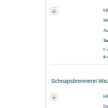
I-
Mi
Au
Sa
I:
E-
Schnapsbrennerei We
I-
De