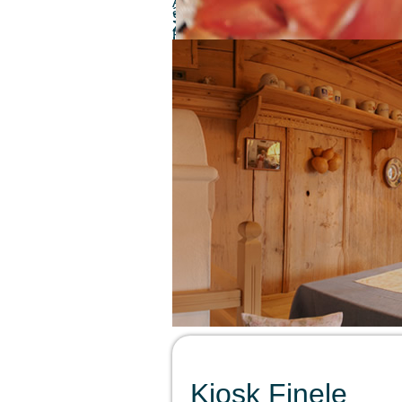
Alle (0) Ergebnisse
anzeigen...
Sonstiges
Zimmervermieter
Ferienwohnungen
Urlaub auf dem Bauernhof
Berggasthöfe
Garni
Sehenswertes
Museen
Traktormuseum
Museum Passeier
Touriseum
Messner Mountain Museum
Schlösser
Schloss Tirol
Schloss Schenna
Kirchen
Wallfahrtskirche Riffian
Pfarrkirche Kuens
Sonstiges
Botanischer Garten
Erlebnisbergwerk
Schneeberg
Pflegezentrum für
Vogelfauna
Infos
Vereine
A.S.V Riffian Sektion Ski
Riffian
Über Riffian
Unsere Geschichte
Wallfahrtsort Riffian
Gemeinde Riffian
Kuens
Über Kuens
Pfarrkirche Kuens
Sonstiges
Lage und Anfahrt
Verkehrsbericht
Kiosk Finele