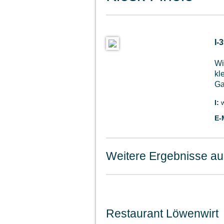
I-
Wi
kl
Ga
I:
E-
Weitere Ergebnisse au
Restaurant Löwenwirt