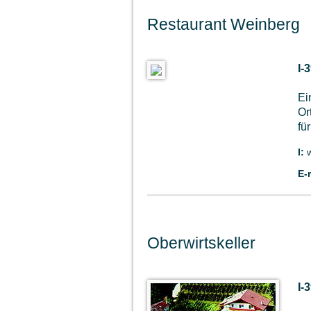
Restaurant Weinberg
I-
Ei
Or
fü
I:
E-
Oberwirtskeller
I-