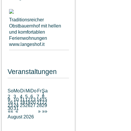
Traditionsreicher
Obstbauernhof mit hellen
und komfortablen
Ferienwohnungen
www.langeshof.it
Veranstaltungen
So
Mo
Di
Mi
Do
Fr
Sa
1
2
3
4
5
6
7
8
9
10
11
12
13
14
15
16
17
18
19
20
21
22
23
24
25
26
27
28
29
30
31
««
«
»
»»
August 2026