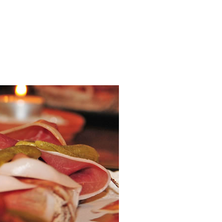
deutsch
|
italiano
|
english