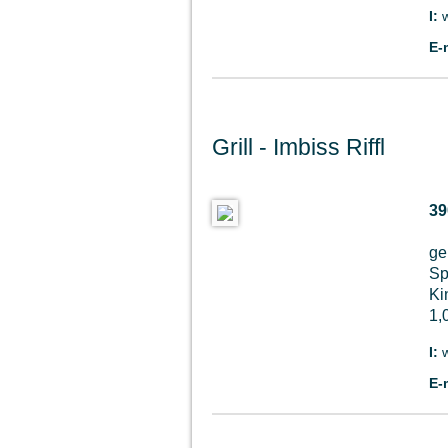
I:
E-
Grill - Imbiss Riffl
39
ge
Sp
Ki
1,
I:
w
E-