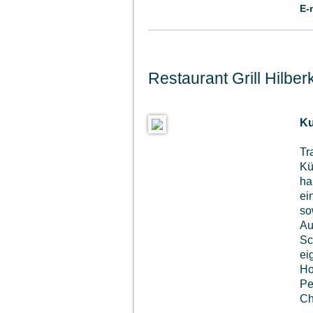
E-
Restaurant Grill Hilberk
Ku
Tr
Kü
ha
ei
so
Au
Sc
ei
Ho
Pe
Ch