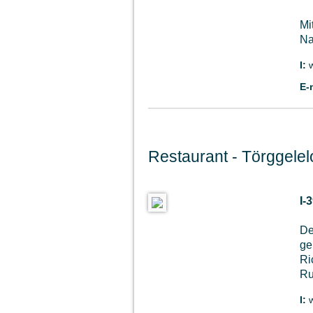
Mi
Na
I:
E-
Restaurant - Törggelelo
I-
De
ge
Ri
Ru
I:
w