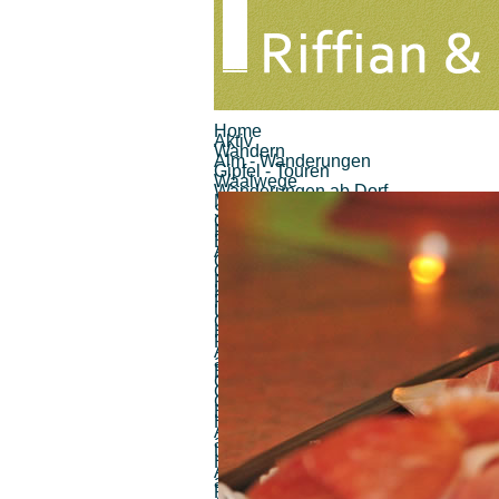
Home
Aktiv
Wandern
Alm - Wanderungen
Gipfel - Touren
Waalwege
Wanderungen ab Dorf
Meraner Höhenweg
Sport
Golf
Paragleiten
Biking
Andere
Gastronomie
Gastronomie
Restaurant Löwenwirt
Kiosk Finele
Pizzeria Eisdiele
Unterweger
Cafe Bar Imbisstube
Hubertus
Pizzeria Eisdiele Pircher
Alle (12) Ergebnisse
anzeigen...
Berggasthöfe
Gasthof Brunner
Gasthaus Pension Walde
Gasthaus Hochegger
Berggasthaus Unteröberst
Hofschank Bergrast
Alle (6) Ergebnisse
anzeigen...
Unterkünfte
Hotels
Alle (0) Ergebnisse
anzeigen...
Pensionen