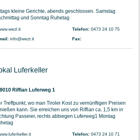
ttags kleine Gerichte, abends geschlossen. Samstag
chmittag und Sonntag Ruhetag
www.wezl.it
Telefon:
0473 24 10 75
mail:
info@wezt.it
Fax:
kal Luferkeller
39010 Riffian Luferweg 1
r Treffpunkt, wo man Tiroler Kost zu vernünftigen Preisen
nießen kann. Sie erreichen uns von Riffian ca. 1,5 km in
chtung Passeier, rechts abbiegen Luferweg1 Montag
hetag
ww.luferkeller.it
Telefon:
0473 24 10 71