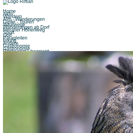
Home
Aktiv
Wandern
Alm - Wanderungen
Gipfel - Touren
Waalwege
Wanderungen ab Dorf
Meraner Höhenweg
Sport
Golf
Paragleiten
Biking
Andere
Gastronomie
Gastronomie
Restaurant Löwenwirt
Kiosk Finele
Pizzeria Eisdiele Unterweger
Cafe Bar Imbisstube Hubertus
Pizzeria Eisdiele Pircher
Alle (12) Ergebnisse anzeigen...
Berggasthöfe
Gasthof Brunner
Gasthaus Pension Walde
Gasthaus Hochegger
Berggasthaus Unteröberst
Hofschank Bergrast
Alle (6) Ergebnisse anzeigen...
Unterkünfte
Hotels
Alle (0) Ergebnisse anzeigen...
Pensionen
Alle (0) Ergebnisse anzeigen...
Sonstiges
Zimmervermieter
Ferienwohnungen
Urlaub auf dem Bauernhof
Berggasthöfe
Garni
Sehenswertes
Museen
Traktormuseum
Museum Passeier
Touriseum
Messner Mountain Museum
Schlösser