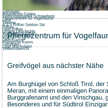
Schloss Tirol
Schloss Schenna
Kirchen
Wallfahrtskirche Riffian
Pfarrkirche Kuens
Sonstiges
Botanischer Garten
Erlebnisbergwerk Schneeberg
Pflegezentrum für Vogelfauna
Infos
Vereine
A.S.V Riffian Sektion Ski
Riffian
Über Riffian
Unsere Geschichte
Pflegezentrum für Vogelfau
Wallfahrtsort Riffian
Gemeinde Riffian
Kuens
Über Kuens
Pfarrkirche Kuens
Sonstiges
Lage und Anfahrt
Verkehrsbericht
Greifvögel aus nächster Nähe
Am Burghügel von Schloß Tirol, der
Meran, mit einem einmaligen Panora
Burggrafenamt und den Vinschgau, g
Besonderes und für Südtirol Einzigar