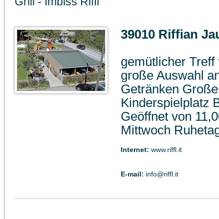
Grill - Imbiss Riffl
39010 Riffian Ja
gemütlicher Treff
große Auswahl a
Getränken Großer
Kinderspielplatz 
Geöffnet von 11,0
Mittwoch Ruheta
Internet:
www.riffl.it
E-mail:
info@riffl.it