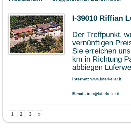
I-39010 Riffian 
Der Treffpunkt, w
vernünftigen Pre
Sie erreichen uns 
km in Richtung Pa
abbiegen Luferw
Internet:
www.luferkeller.it
E-mail:
info@luferkeller.it
1
2
3
»