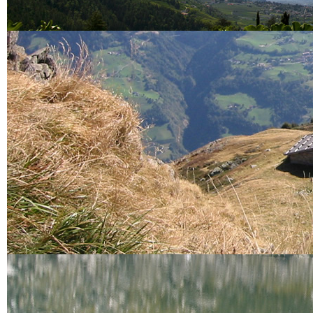
Museen
Traktormuseum
Museum Passeier
Touriseum
Messner Mountain Museum
Schlösser
Schloss Tirol
Schloss Schenna
Kirchen
Wallfahrtskirche Riffian
Pfarrkirche Kuens
Sonstiges
Botanischer Garten
Erlebnisbergwerk
Schneeberg
Pflegezentrum für
Vogelfauna
Infos
Vereine
A.S.V Riffian Sektion Ski
Riffian
Über Riffian
Unsere Geschichte
Wallfahrtsort Riffian
Gemeinde Riffian
Kuens
Über Kuens
Pfarrkirche Kuens
Sonstiges
Lage und Anfahrt
Verkehrsbericht