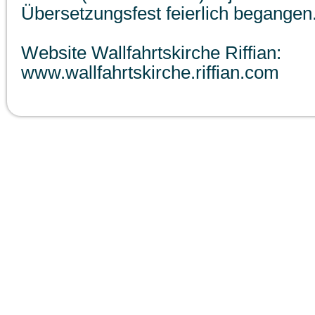
Übersetzungsfest feierlich begangen
Website Wallfahrtskirche Riffian:
www.wallfahrtskirche.riffian.com
Wandern - Freizeit
Museen
To
Therme Meran
Traktorenmuseum Ungericht
Verk
Naturpark Texelgruppe
Wallfahrtskirche Riffian
Wett
Alpenverein Südtirol
Ötzimuseum
Bürg
Golfclub Passeier
Südtiroler Museenführer
Stad
Bergsteigerschule Meran
Museum für moderne Kunst
Erdpyramiden Ritten
Naturmuseum
Bergwerk Schneeberg
© 2015 intervaria kg meran notebookpoint.it