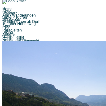
Home
Aktiv
Wandern
Alm - Wanderungen
Gipfel - Touren
Waalwege
Wanderungen ab Dorf
Meraner Höhenweg
Sport
Golf
Paragleiten
Biking
Andere
Gastronomie
Gastronomie
Restaurant Löwenwirt
Kiosk Finele
Pizzeria Eisdiele
Unterweger
Cafe Bar Imbisstube
Hubertus
Pizzeria Eisdiele Pircher
Alle (12) Ergebnisse
anzeigen...
Berggasthöfe
Gasthof Brunner
Gasthaus Pension Walde
Gasthaus Hochegger
Berggasthaus Unteröberst
Hofschank Bergrast
Alle (6) Ergebnisse
anzeigen...
Unterkünfte
Hotels
Alle (0) Ergebnisse
anzeigen...
Pensionen
Alle (0) Ergebnisse
anzeigen...
Sonstiges
Zimmervermieter
Ferienwohnungen
Urlaub auf dem Bauernhof
Berggasthöfe
Garni
Sehenswertes