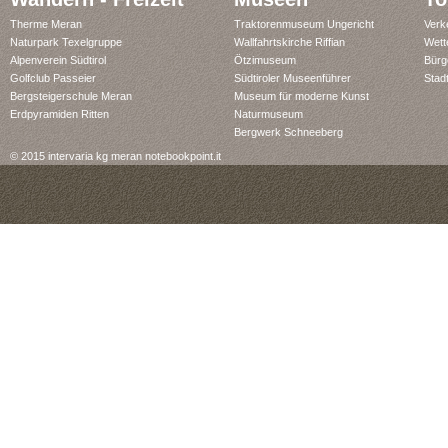
Therme Meran
Traktorenmuseum Ungericht
Verk
Naturpark Texelgruppe
Wallfahrtskirche Riffian
Wett
Alpenverein Südtirol
Ötzimuseum
Bürg
Golfclub Passeier
Südtiroler Museenführer
Stad
Bergsteigerschule Meran
Museum für moderne Kunst
Erdpyramiden Ritten
Naturmuseum
Bergwerk Schneeberg
© 2015 intervaria kg meran notebookpoint.it