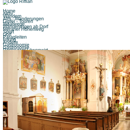
Home
Aktiv
Wandern
Alm - Wanderungen
Gipfel - Touren
Waalwege
Wanderungen ab Dorf
Meraner Höhenweg
Sport
Golf
Paragleiten
Biking
Andere
Gastronomie
Gastronomie
Restaurant Löwenwirt
Kiosk Finele
Pizzeria Eisdiele Unterweger
Cafe Bar Imbisstube Hubertus
Pizzeria Eisdiele Pircher
Alle (12) Ergebnisse anzeigen...
Berggasthöfe
Gasthof Brunner
Gasthaus Pension Walde
Gasthaus Hochegger
Berggasthaus Unteröberst
Hofschank Bergrast
Alle (6) Ergebnisse anzeigen...
Unterkünfte
Hotels
Alle (0) Ergebnisse anzeigen...
Pensionen
Alle (0) Ergebnisse anzeigen...
Sonstiges
Zimmervermieter
Ferienwohnungen
Urlaub auf dem Bauernhof
Berggasthöfe
Garni
Sehenswertes
Museen
Traktormuseum
Museum Passeier
Touriseum
Messner Mountain Museum
Schlösser