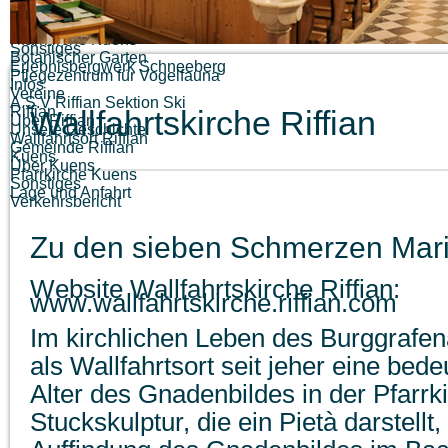
Schloss Tirol
Schloss Schenna
Kirchen
Wallfahrtskirche Riffian
Pfarrkirche Kuens
Sonstiges
Botanischer Garten
Erlebnisbergwerk Schneeberg
Pflegezentrum für Vogelfauna
Infos
Vereine
A.S.V Riffian Sektion Ski
Riffian
Wallfahrtskirche Riffian
Über Riffian
Unsere Geschichte
Wallfahrtsort Riffian
Gemeinde Riffian
Kuens
Über Kuens
Pfarrkirche Kuens
Sonstiges
Lage und Anfahrt
Verkehrsbericht
Zu den sieben Schmerzen Mar
Website Wallfahrtskirche Riffian:
www.wallfahrtskirche.riffian.com
Im kirchlichen Leben des Burggrafena
als Wallfahrtsort seit jeher eine bed
Alter des Gnadenbildes in der Pfarrki
Stuckskulptur, die ein Pietà darstell