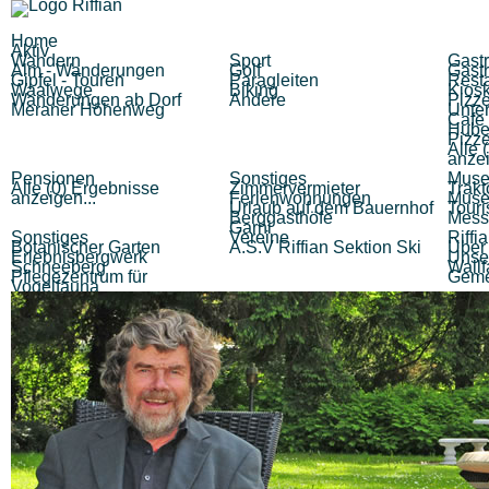
Home
Aktiv
Wandern
Sport
Gast
Alm - Wanderungen
Golf
Gast
Gipfel - Touren
Paragleiten
Rest
Waalwege
Biking
Kiosk
Wanderungen ab Dorf
Andere
Pizze
Meraner Höhenweg
Unte
Cafe 
Hube
Pizze
Alle 
anzei
Pensionen
Sonstiges
Muse
Alle (0) Ergebnisse
Zimmervermieter
Trak
anzeigen...
Ferienwohnungen
Muse
Urlaub auf dem Bauernhof
Tour
Berggasthöfe
Mess
Garni
Sonstiges
Vereine
Riffi
Botanischer Garten
A.S.V Riffian Sektion Ski
Über 
Erlebnisbergwerk
Unse
Schneeberg
Wallf
Pflegezentrum für
Geme
Vogelfauna