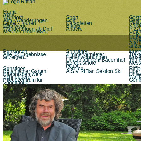
Home
Aktiv
Wandern
Sport
Gast
Alm - Wanderungen
Golf
Gast
Gipfel - Touren
Paragleiten
Rest
Waalwege
Biking
Kiosk
Wanderungen ab Dorf
Andere
Pizze
Meraner Höhenweg
Unte
Cafe 
Hube
Pizze
Alle 
anzei
Pensionen
Sonstiges
Muse
Alle (0) Ergebnisse
Zimmervermieter
Trak
anzeigen...
Ferienwohnungen
Muse
Urlaub auf dem Bauernhof
Tour
Berggasthöfe
Mess
Garni
Sonstiges
Vereine
Riffi
Botanischer Garten
A.S.V Riffian Sektion Ski
Über 
Erlebnisbergwerk
Unse
Schneeberg
Wallf
Pflegezentrum für
Geme
Vogelfauna