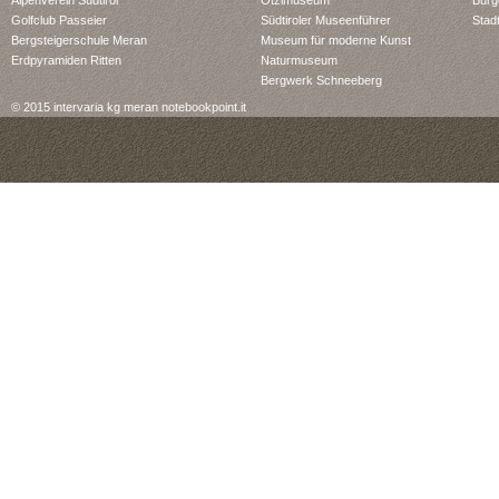
Alpenverein Südtirol
Ötzimuseum
Bürg
Golfclub Passeier
Südtiroler Museenführer
Stad
Bergsteigerschule Meran
Museum für moderne Kunst
Erdpyramiden Ritten
Naturmuseum
Bergwerk Schneeberg
© 2015 intervaria kg meran notebookpoint.it