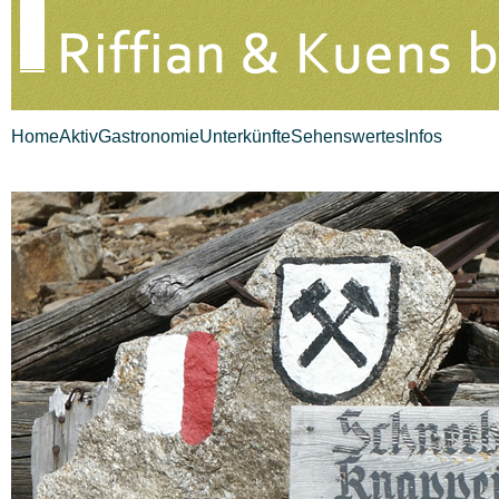
Home
Aktiv
Gastronomie
Unterkünfte
Sehenswertes
Infos