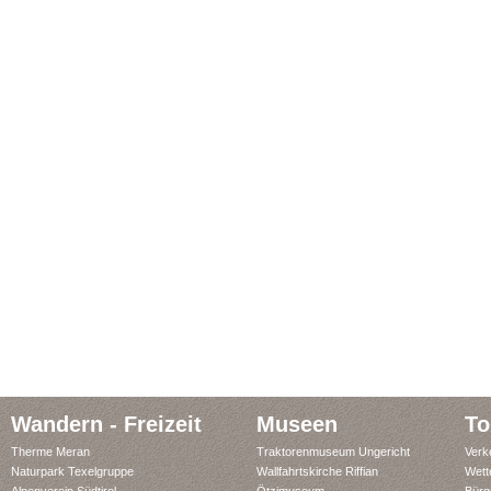
Wandern - Freizeit
Museen
To
Therme Meran
Traktorenmuseum Ungericht
Verk
Naturpark Texelgruppe
Wallfahrtskirche Riffian
Wett