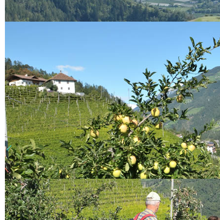
Alle (0) Ergebnisse
anzeigen...
Sonstiges
Zimmervermieter
Ferienwohnungen
Urlaub auf dem Bauernhof
Berggasthöfe
Garni
Sehenswertes
Museen
Traktormuseum
Museum Passeier
Touriseum
Messner Mountain Museum
Schlösser
Schloss Tirol
Schloss Schenna
Kirchen
Wallfahrtskirche Riffian
Pfarrkirche Kuens
Sonstiges
Botanischer Garten
Erlebnisbergwerk
Schneeberg
Pflegezentrum für
Vogelfauna
Infos
Vereine
A.S.V Riffian Sektion Ski
Riffian
Über Riffian
Unsere Geschichte
Wallfahrtsort Riffian
Gemeinde Riffian
Kuens
Über Kuens
Pfarrkirche Kuens
Sonstiges
Lage und Anfahrt
Verkehrsbericht