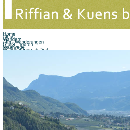
Home
Aktiv
Wandern
Alm - Wanderungen
Gipfel - Touren
Waalwege
Wanderungen ab Dorf
Meraner Höhenweg
Sport
Golf
Paragleiten
Biking
Andere
Gastronomie
Gastronomie
Restaurant Löwenwirt
Kiosk Finele
Pizzeria Eisdiele
Unterweger
Cafe Bar Imbisstube
Hubertus
Pizzeria Eisdiele Pircher
Alle (12) Ergebnisse
anzeigen...
Berggasthöfe
Gasthof Brunner
Gasthaus Pension Walde
Gasthaus Hochegger
Berggasthaus Unteröberst
Hofschank Bergrast
Alle (6) Ergebnisse
anzeigen...
Unterkünfte
Hotels
Alle (0) Ergebnisse
anzeigen...
Pensionen