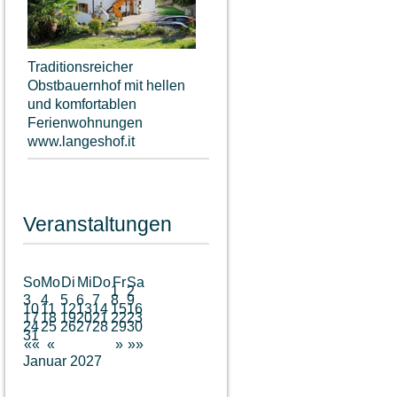
Traditionsreicher
Obstbauernhof mit hellen
und komfortablen
Ferienwohnungen
www.langeshof.it
Veranstaltungen
So
Mo
Di
Mi
Do
Fr
Sa
1
2
3
4
5
6
7
8
9
10
11
12
13
14
15
16
17
18
19
20
21
22
23
24
25
26
27
28
29
30
31
««
«
»
»»
Januar 2027