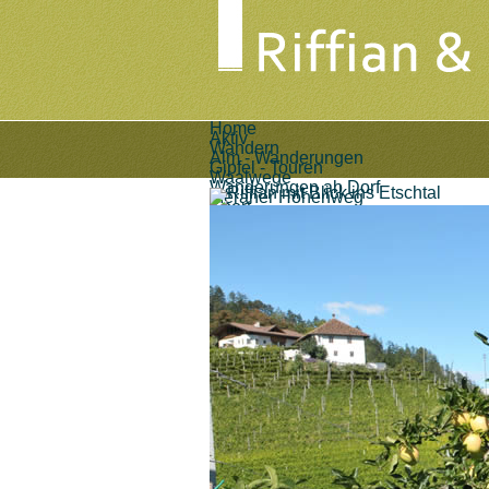
Home
Aktiv
Wandern
Alm - Wanderungen
Gipfel - Touren
Waalwege
Wanderungen ab Dorf
Meraner Höhenweg
Sport
Golf
Paragleiten
Biking
Andere
Gastronomie
Gastronomie
Restaurant Löwenwirt
Kiosk Finele
Pizzeria Eisdiele
Unterweger
Cafe Bar Imbisstube
Hubertus
Pizzeria Eisdiele Pircher
Alle (12) Ergebnisse
anzeigen...
Berggasthöfe
Gasthof Brunner
Gasthaus Pension Walde
Gasthaus Hochegger
Berggasthaus Unteröberst
Hofschank Bergrast
Alle (6) Ergebnisse
anzeigen...
Unterkünfte
Hotels
Alle (0) Ergebnisse
anzeigen...
Pensionen