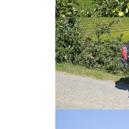
Alle (0) Ergebnisse
anzeigen...
Sonstiges
Zimmervermieter
Ferienwohnungen
Urlaub auf dem Bauernhof
Berggasthöfe
Garni
Sehenswertes
Museen
Traktormuseum
Museum Passeier
Touriseum
Messner Mountain Museum
Schlösser
Schloss Tirol
Schloss Schenna
Kirchen
Wallfahrtskirche Riffian
Pfarrkirche Kuens
Sonstiges
Botanischer Garten
Erlebnisbergwerk
Schneeberg
Pflegezentrum für
Vogelfauna
Infos
Vereine
A.S.V Riffian Sektion Ski
Riffian
Über Riffian
Unsere Geschichte
Wallfahrtsort Riffian
Gemeinde Riffian
Kuens
Über Kuens
Pfarrkirche Kuens
Sonstiges
Lage und Anfahrt
Verkehrsbericht