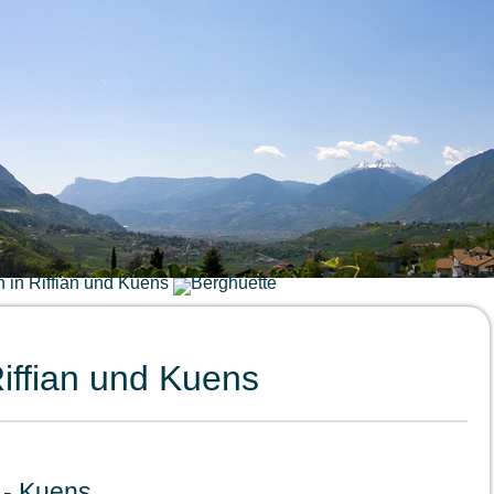
iffian und Kuens
n - Kuens